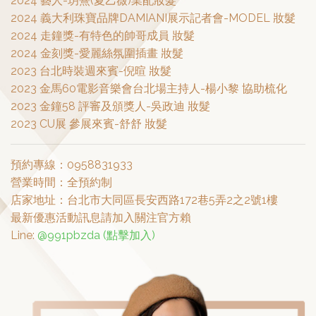
2024 藝人-玥熹(夏乙薇)業配妝髮
2024 義大利珠寶品牌DAMIANI展示記者會-MODEL 妝髮
2024 走鐘獎-有特色的帥哥成員 妝髮
2024 金刻獎-愛麗絲氛圍插畫 妝髮
2023 台北時裝週來賓-倪暄 妝髮
2023 金馬60電影音樂會台北場主持人-楊小黎 協助梳化
2023 金鐘58 評審及頒獎人-吳政迪 妝髮
2023 CU展 參展來賓-舒舒 妝髮
預約專線：0958831933
營業時間：全預約制
店家地址：台北市大同區長安西路172巷5弄2之2號1樓
最新優惠活動訊息請加入關注官方賴
Line:
@991pbzda (點擊加入)