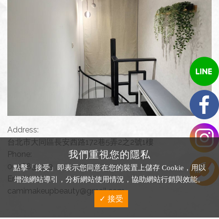
Address:
台北市大同區長安西路172巷5弄2之2號1樓
我們重視您的隱私
Phone:
0958831933
點擊「接受」即表示您同意在您的裝置上儲存 Cookie，用以
Email:
增強網站導引，分析網站使用情況，協助網站行銷與效能。
camimakeupbeauty@gmail.com
✓ 接受