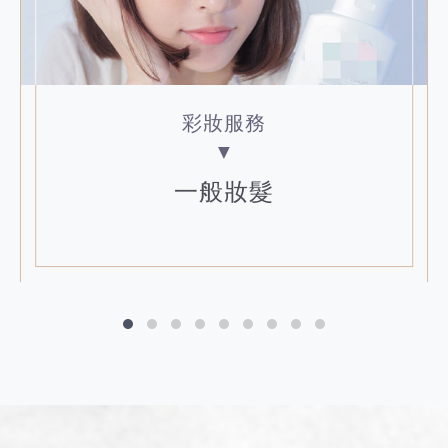
彩妝服務
▼
一般妝髮