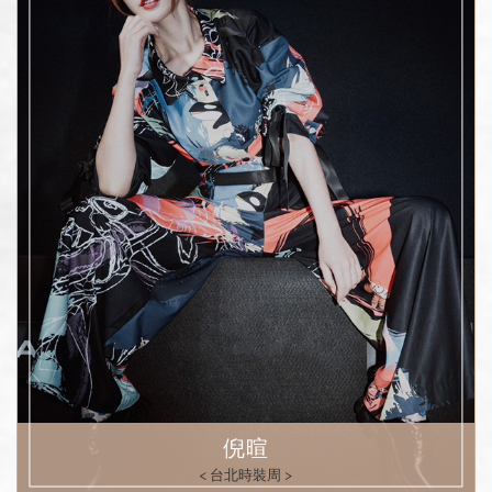
倪暄
< 台北時裝周 >