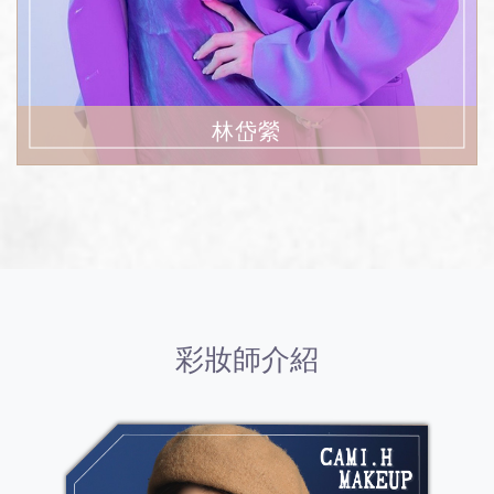
林岱縈
彩妝師介紹